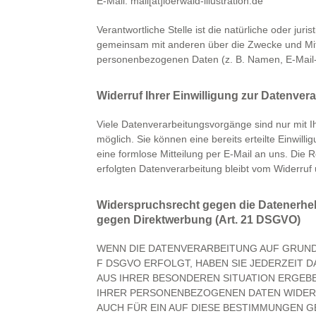
E-Mail: mail[at]loerwald-illustration.de
Verantwortliche Stelle ist die natürliche oder juris
gemeinsam mit anderen über die Zwecke und Mitt
personenbezogenen Daten (z. B. Namen, E-Mail-A
Widerruf Ihrer Einwilligung zur Datenver
Viele Datenverarbeitungsvorgänge sind nur mit Ih
möglich. Sie können eine bereits erteilte Einwilli
eine formlose Mitteilung per E-Mail an uns. Die 
erfolgten Datenverarbeitung bleibt vom Widerruf 
Widerspruchsrecht gegen die Datenerhe
gegen Direktwerbung (Art. 21 DSGVO)
WENN DIE DATENVERARBEITUNG AUF GRUNDLA
F DSGVO ERFOLGT, HABEN SIE JEDERZEIT D
AUS IHRER BESONDEREN SITUATION ERGEB
IHRER PERSONENBEZOGENEN DATEN WIDERS
AUCH FÜR EIN AUF DIESE BESTIMMUNGEN G