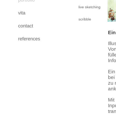
portfolio
live sketching
vita
scribble
contact
Ein
references
Ill
Vor
fül
Inf
Ein
bei
zu 
ank
Mit
Inp
tra