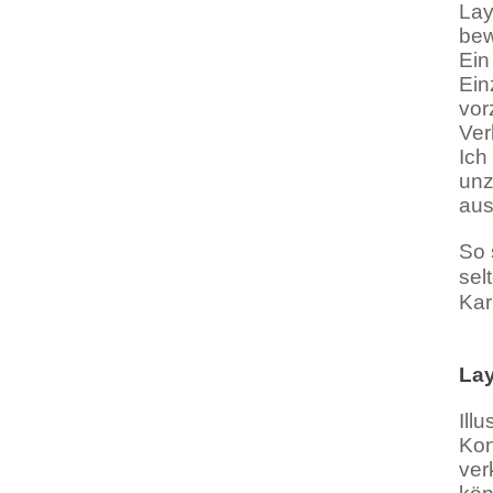
Lay
bew
Ein
Ein
vor
Ver
Ich
unz
aus
So 
sel
Kar
Lay
Ill
Kon
ver