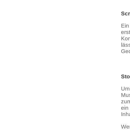
Scr
Ein
ers
Kon
läs
Ged
St
Um 
Mus
zum
ein
Inh
Wer