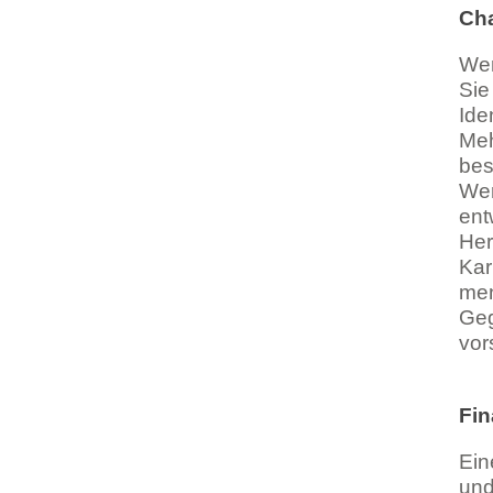
Cha
Wer
Sie
Ide
Meh
bes
Wer
ent
Her
Kar
men
Geg
vor
Fin
Ein
und