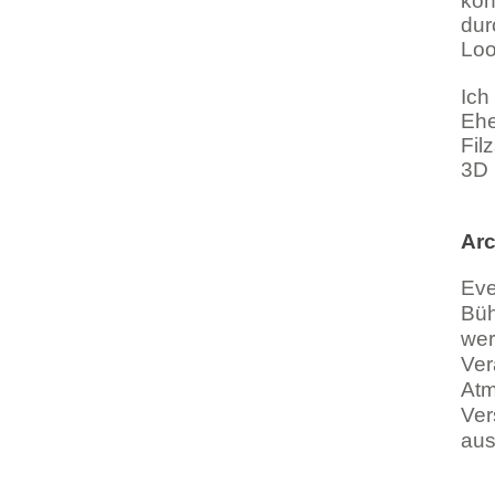
kön
dur
Loo
Ich
Ehe
Fil
3D 
Arc
Eve
Büh
wer
Ver
Atm
Ver
aus